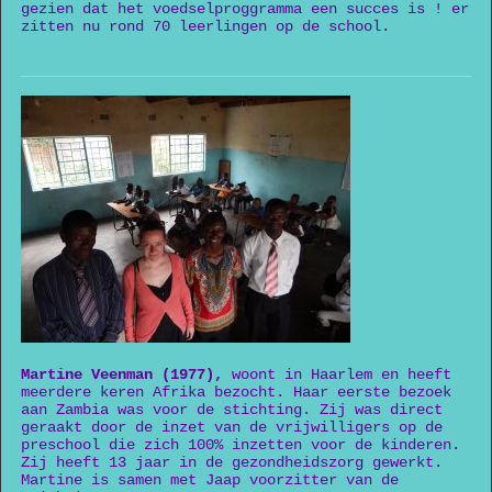
gezien dat het voedselproggramma een succes is ! er
zitten nu rond 70 leerlingen op de school.
Martine Veenman (1977),
woont in Haarlem en heeft
meerdere keren Afrika bezocht. Haar eerste bezoek
aan Zambia was voor de stichting. Zij was direct
geraakt door de inzet van de vrijwilligers op de
preschool die zich 100% inzetten voor de kinderen.
Zij heeft 13 jaar in de gezondheidszorg gewerkt.
Martine is samen met Jaap voorzitter van de