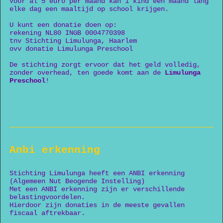
Voor al 5 euro per maand kan 1 kind een maand lang
elke dag een maaltijd op school krijgen.
U kunt een donatie doen op:
rekening NL80 INGB 0004770398
tnv Stichting Limulunga, Haarlem
ovv donatie Limulunga Preschool
De stichting zorgt ervoor dat het geld volledig,
zonder overhead, ten goede komt aan de
Limulunga
Preschool
!
Anbi erkenning
Stichting Limulunga heeft een ANBI erkenning
(Algemeen Nut Beogende Instelling)
Met een ANBI erkenning zijn er verschillende
belastingvoordelen.
Hierdoor zijn donaties in de meeste gevallen
fiscaal aftrekbaar.