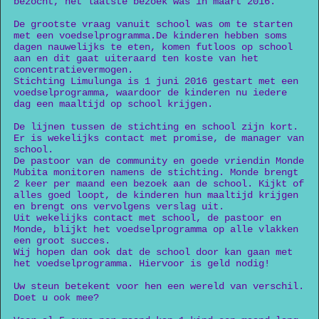
bezocht, het laatste bezoek was in maart 2016.
De grootste vraag vanuit school was om te starten
met een voedselprogramma.De kinderen hebben soms
dagen nauwelijks te eten, komen futloos op school
aan en dit gaat uiteraard ten koste van het
concentratievermogen.
Stichting Limulunga is 1 juni 2016 gestart met een
voedselprogramma, waardoor de kinderen nu iedere
dag een maaltijd op school krijgen.
De lijnen tussen de stichting en school zijn kort.
Er is wekelijks contact met promise, de manager van
school.
De pastoor van de community en goede vriendin Monde
Mubita monitoren namens de stichting. Monde brengt
2 keer per maand een bezoek aan de school. Kijkt of
alles goed loopt, de kinderen hun maaltijd krijgen
en brengt ons vervolgens verslag uit.
Uit wekelijks contact met school, de pastoor en
Monde, blijkt het voedselprogramma op alle vlakken
een groot succes.
Wij hopen dan ook dat de school door kan gaan met
het voedselprogramma. Hiervoor is geld nodig!
Uw steun betekent voor hen een wereld van verschil.
Doet u ook mee?