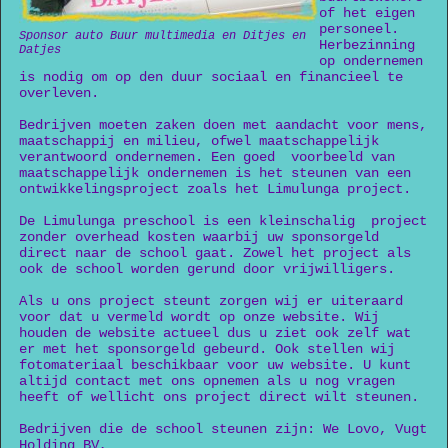
of het eigen
personeel.
Sponsor auto Buur multimedia en Ditjes en
Herbezinning
Datjes
op ondernemen
is nodig om op den duur sociaal en financieel te
overleven.
Bedrijven moeten zaken doen met aandacht voor mens,
maatschappij en milieu, ofwel maatschappelijk
verantwoord ondernemen. Een goed voorbeeld van
maatschappelijk ondernemen is het steunen van een
ontwikkelingsproject zoals het Limulunga project.
De Limulunga preschool is een kleinschalig project
zonder overhead kosten waarbij uw sponsorgeld
direct naar de school gaat. Zowel het project als
ook de school worden gerund door vrijwilligers.
Als u ons project steunt zorgen wij er uiteraard
voor dat u vermeld wordt op onze website. Wij
houden de website actueel dus u ziet ook zelf wat
er met het sponsorgeld gebeurd. Ook stellen wij
fotomateriaal beschikbaar voor uw website. U kunt
altijd contact met ons opnemen als u nog vragen
heeft of wellicht ons project direct wilt steunen.
Bedrijven die de school steunen zijn: We Lovo, Vugt
Holding BV,