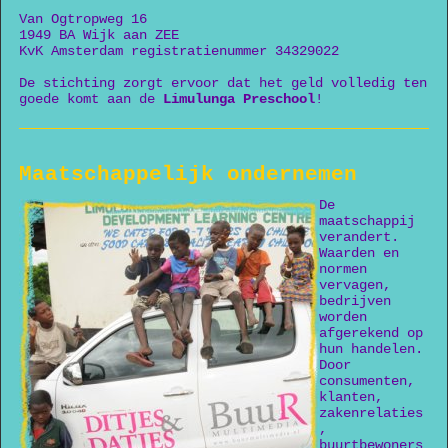
Van Ogtropweg 16
1949 BA Wijk aan ZEE
KvK Amsterdam registratienummer 34329022
De stichting zorgt ervoor dat het geld volledig ten
goede komt aan de
Limulunga Preschool
!
Maatschappelijk ondernemen
De
maatschappij
verandert.
Waarden en
normen
vervagen,
bedrijven
worden
afgerekend op
hun handelen.
Door
consumenten,
klanten,
zakenrelaties
,
buurtbewoners